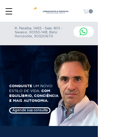
R. Paraíba, 1465 - Sala: 801 -
Savassi,
30130-148
, Belo
Horizonte,
30320670
CONQUISTE
UM NOVO
COM
ESTILO DE VIDA,
EQUILÍBRIO, CONCIÊNCIA
E MAIS AUTONOMIA.
Agende sua consulta