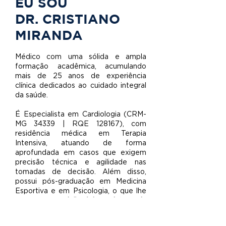
EU SOU
DR. CRISTIANO
MIRANDA
Médico com uma sólida e ampla
formação acadêmica, acumulando
mais de 25 anos de experiência
clínica dedicados ao cuidado integral
da saúde.
É Especialista em Cardiologia (CRM-
MG 34339 | RQE 128167), com
residência médica em Terapia
Intensiva, atuando de forma
aprofundada em casos que exigem
precisão técnica e agilidade nas
tomadas de decisão. Além disso,
possui pós-graduação em Medicina
Esportiva e em Psicologia, o que lhe
confere
uma visão única e integrada
sobre a relação entre corpo, mente e
desempenho humano.